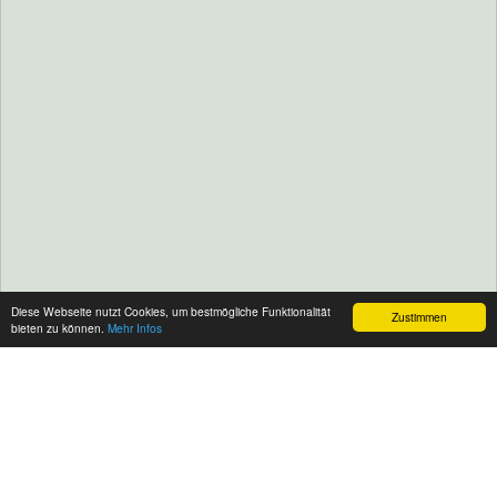
Diese Webseite nutzt Cookies, um bestmögliche Funktionalität
Zustimmen
bieten zu können.
Mehr Infos
Aktuelles